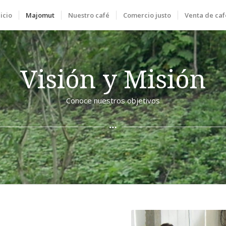
nicio
Majomut
Nuestro café
Comercio justo
Venta de caf
Visión y Misión
Conoce nuestros objetivos